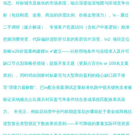
动态、对标城市及板块的市场表现，输出深度临深地图与区域竞争分
析（包括刚需、改善、商业的供需比例、价格走势潜力）。\n - 通过
二手调研（媒介解读）、专项客户意愿访问（含租户中签逻辑）精准
把握消费突变、代际偏好进阶所引发的客群切片演变。\n2. 项目定位
策略\x26价值重构建模\n ✔建立——分析用地条件与业绩准入及许可
缺口节点划策略价值链；提炼开发主题（更新占百分b or 100名文案
类别）。同时经由洞察对标豪宅与大型商街盈利的核心缺口因子推
导“滞缓力最解数”。已\n配合前案测试定量标准化跑中锁关键热支者被
验证采纳频次占比展示对应盈亏率条件结合形成系统匹配效果高策
力。 补充注…例如启动类中合约前期提策划步骤就处于黄金或商栈抗
逆型复合类型锁定下数效果倍原则——不可降级的要素实际环境资源