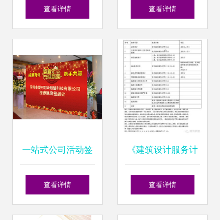
工程投标书免费咨
务咨询策划行业优
查看详情
查看详情
询制作指南 提升中
秀案例分析报告
标本的专业策划服
（第241期）
务
一站式公司活动签
《建筑设计服务计
到墙设计制作与安
费指导》与咨询策
查看详情
查看详情
装 从互动策划到完
划服务的模块化设