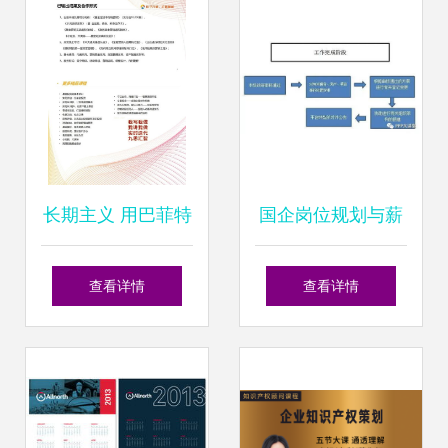
美落地的全方位服
计路径——2015年
务
9月版本解读
长期主义 用巴菲特
国企岗位规划与薪
的智慧买基金与咨
酬绩效体系设计 中
查看详情
查看详情
询策划服务的精髓
至远咨询助您精准
落地