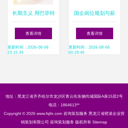
长期主义 用巴菲特
国企岗位规划与薪
的智慧买基金与咨
酬绩效体系设计 中
查看详情
查看详情
询策划服务的精髓
至远咨询助您精准
更新时间：2026-08-06
更新时间：2026-08-06
23:15:39
00:29:45
落地
地址：黑龙江省齐齐哈尔市龙沙区青云街东侧尚城国际A座15层2号
电话：1864613**
Copyright © 2026
www.fqtlx.com
咨询策划服务
黑龙江省橙凌企业营
销策划有限公司
咨询策划服务
版权所有
Sitemap